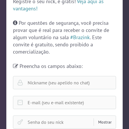
Registre o seu nick, é grátis!
Veja aqui as
#LoveHits
5 pessoas
vantagens!
#ParaisoTropical
5 pessoas
Por questões de segurança, você precisa
#Novanativa
5 pessoas
provar que é real para receber o convite de
Ver todas as salas
algum voluntário na sala
#Brazink
. Este
convite é gratuito, sendo proibido a
comercialização.
🎁 Promoção
🛍 Crie seu Chat e Rádio 📻
com Site e Chat Bot 🤖 de Pedidos
.
Preencha os campos abaixo:
Nickname
E-mail
English
Português
Español
© 2018 Brazink
Password
Mostrar