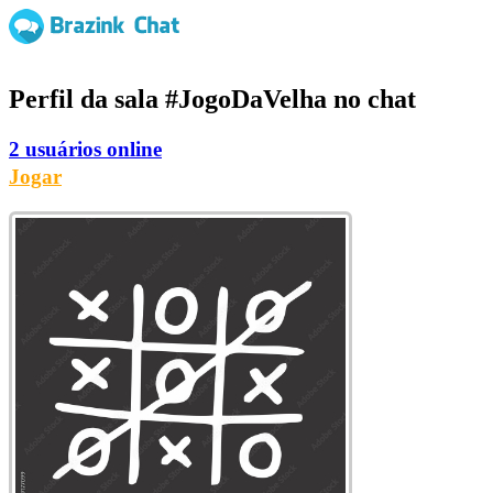
Perfil da sala
#JogoDaVelha
no chat
2 usuários online
Jogar