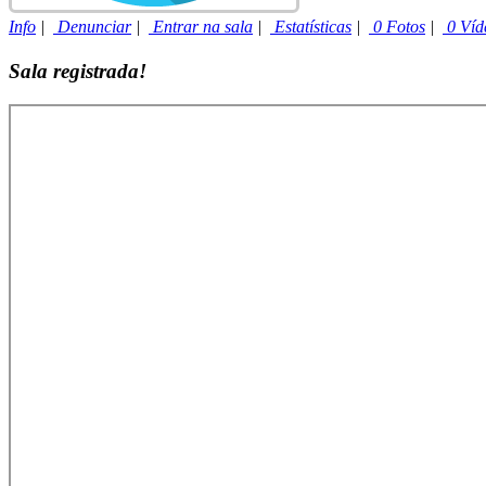
Info
|
Denunciar
|
Entrar na sala
|
Estatísticas
|
0 Fotos
|
0 Víd
Sala registrada!