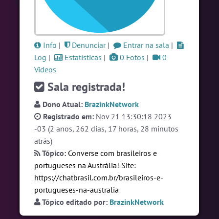
#Novanativa
5 pessoas
#Sexo
+18
5 pessoas
#RadioModao
4 pessoas
Info
|
Denunciar
|
Entrar na sala
|
Log
|
Estatísticas
|
0 Fotos
|
0
Ver todas as salas
Vídeos
Sala registrada!
🎁 Promoção
🛍 Crie seu Chat e Rádio 📻
Dono Atual:
BrazinkNetwork
com Site e Chat Bot 🤖 de Pedidos
.
Registrado em:
Nov 21 13:30:18 2023
-03 (2 anos, 262 dias, 17 horas, 28 minutos
atrás)
Tópico:
Converse com brasileiros e
portugueses na Austrália! Site:
https://chatbrasil.com.br/brasileiros-e-
portugueses-na-australia
English
Português
Español
© 2018 Brazink
Tópico editado por:
BrazinkNetwork