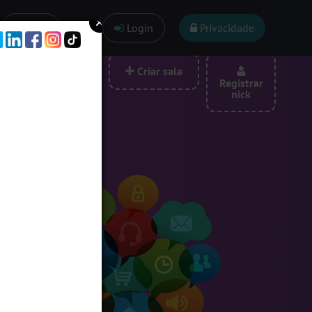
Ajuda
Login
Privacidade
las por categoria
Criar sala
Registrar
nick