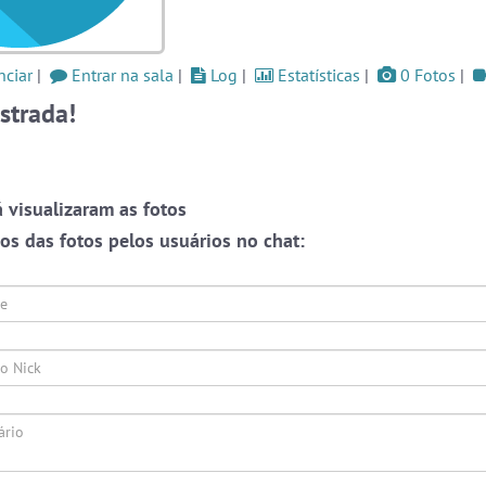
nhas
as a
#Evangelicos
5 pessoas
#Denuncias
5 pessoas
ciar
|
Entrar na sala
|
Log
|
Estatísticas
|
0 Fotos
|
og
strada!
#Novanativa
5 pessoas
Ver todas as salas
Este
one,
 visualizaram as fotos
ação
s das fotos pelos usuários no chat:
🎁 Promoção
🛍 Crie seu Chat e Rádio 📻
ate-
com Site e Chat Bot 🤖 de Pedidos
.
o as
r em
rmos
liza
papo
 que
alas
s ou
Prot
endo
webca
e pri
English
Português
Español
© 2018 Brazink
oais
conve