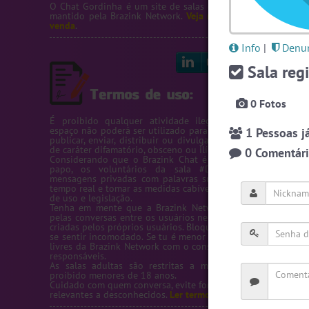
O Chat Gordinha é um site de salas de bate-papo de gordi
mantido pela
Brazink Network
.
Veja nossos servidores
e
sal
venda
.
Info
|
Denun
Linkedin
Bl
Sala regi
0 Fotos
É proibido qualquer atividade ilegal na Rede Brazink. 
espaço não poderá ser utilizado para passar número de telef
1 Pessoas já
publicar, enviar, distribuir ou divulgar conteúdos ou inform
de caráter difamatório, obsceno ou ilícito.
0 Comentário
Considerando que o Brazink Chat é um site de salas de b
papo, os voluntários da sala #Denuncias têm acess
mensagens privadas com palavras suspeitas para averigua
tempo real e tomar as medidas cabíveis de acordo com os te
de uso e legislação.
Tenha em mente que a Brazink Network não se responsabi
pelas conversas entre os usuários nem pelas salas de bate-
criadas pelos próprios usuários. Bloqueie um usuário sempre
se sentir incomodado. Se tu é menor de idade, só utilize as s
livres da Brazink Network com o consentimento de seus pai
responsáveis.
As salas adultas são restritas a maiores de 18 anos, s
proibido menores de 18 anos.
Cuidado com quem conversa, evite fornecer informações pess
relevantes a desconhecidos.
Ler termos de uso completo.