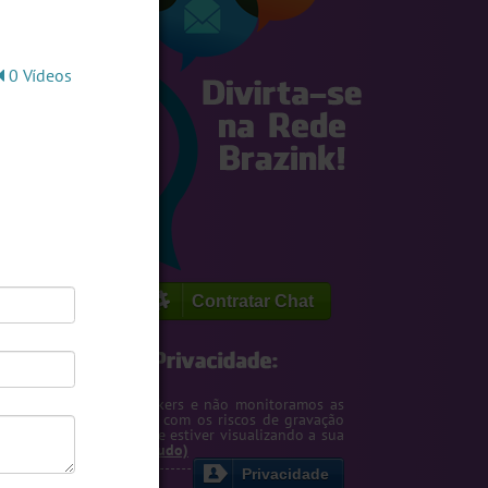
0 Vídeos
Contratar Chat
egemos o seu IP de hackers e não monitoramos as
m. Entretanto, cuidado com os riscos de gravação
ntscreen pela pessoa que estiver visualizando a sua
rsa ou webcam....
(Ler tudo)
Privacidade