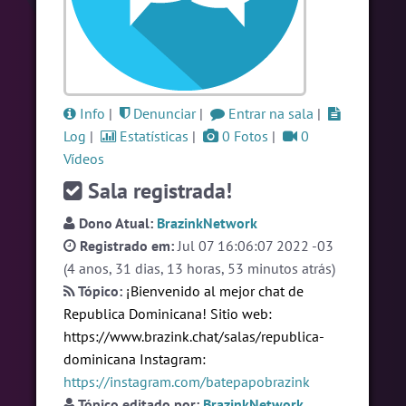
#LoveHits
4 pessoas
#ParaisoTropical
4 pessoas
#RadioModao
4 pessoas
Info
Ver todas as salas
|
Denunciar
|
Entrar na sala
|
Log
|
Estatísticas
|
0 Fotos
|
0
Vídeos
Sala registrada!
🎁 Promoção
🛍 Crie seu Chat e Rádio 📻
com Site e Chat Bot 🤖 de Pedidos
.
Dono Atual:
BrazinkNetwork
Registrado em:
Jul 07 16:06:07 2022 -03
(4 anos, 31 dias, 13 horas, 53 minutos atrás)
Tópico:
¡Bienvenido al mejor chat de
Republica Dominicana! Sitio web:
https://www.brazink.chat/salas/republica-
English
Português
Español
© 2018 Brazink
dominicana
Instagram:
https://instagram.com/batepapobrazink
Tópico editado por:
BrazinkNetwork